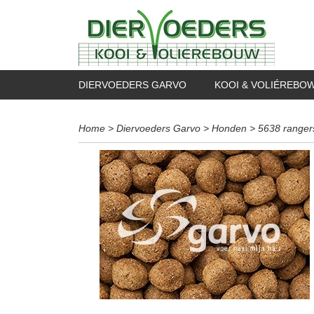
DIERVOEDERS GARVO
KOOI & VOLIÉREBO
Home
>
Diervoeders Garvo
>
Honden
>
5638 ranger