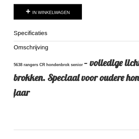
IN WINKELWAGEN
Specificaties
Bruto gewicht
10,00 Kg
Omschrijving
– volledige lich
5638 rangers CR hondenbrok senior
brokken. Speciaal voor oudere ho
jaar