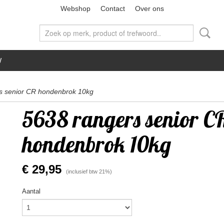
Webshop
Contact
Over ons
W
s senior CR hondenbrok 10kg
5638 rangers senior C
hondenbrok 10kg
€ 29,95
(inclusief btw 21%)
Aantal