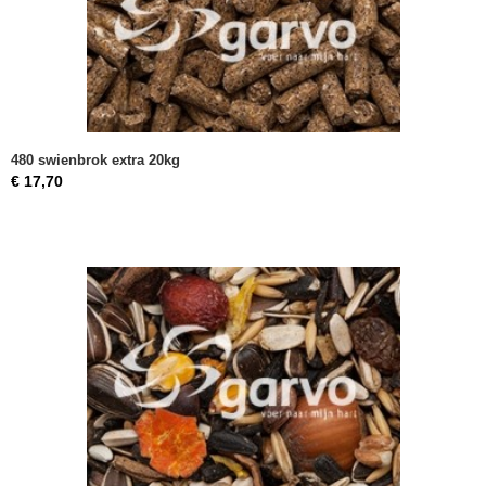
480 swienbrok extra 20kg
€ 17,70