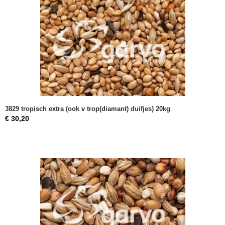
3829 tropisch extra (ook v trop(diamant) duifjes) 20kg
€ 30,20