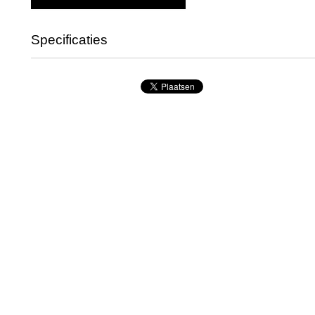
Specificaties
Productcode leverancier
5343
Bruto gewicht
20,00 Kg