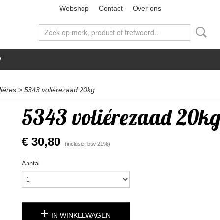
Webshop
Contact
Over ons
W
iéres
>
5343 voliérezaad 20kg
5343 voliérezaad 20k
€ 30,80
(inclusief btw 21%)
Aantal
IN WINKELWAGEN