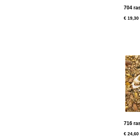
704 ra
20kg
€ 19,30
716 ra
€ 24,60