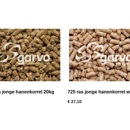
s jonge hanenkorrel 20kg
725 ras jonge hanenkorrel wi
veren 20kg
€ 27,10