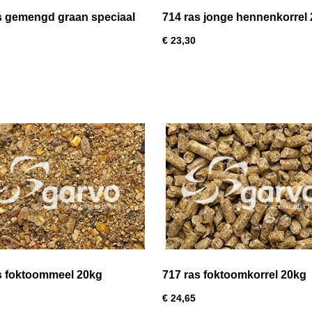
s gemengd graan speciaal
714 ras jonge hennenkorrel
€ 23,30
s foktoommeel 20kg
717 ras foktoomkorrel 20kg
€ 24,65